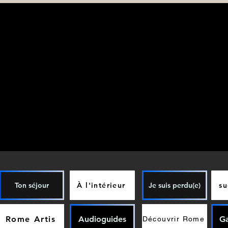
Ton séjour
À l'intérieur
Je suis perdu(e)
su
Rome Artis
Audioguides
G
Découvrir Rome