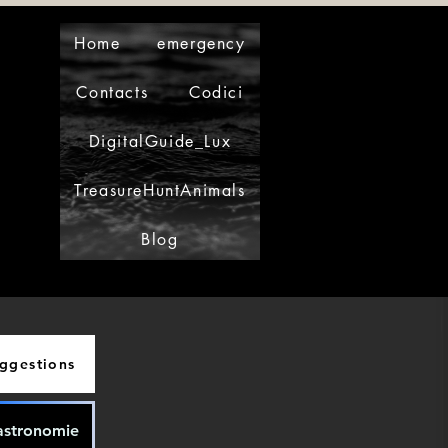
Home
emergency
Contacts
Codici
DigitalGuide_Lux
TreasureHuntAnimals
Blog
ggestions
astronomie