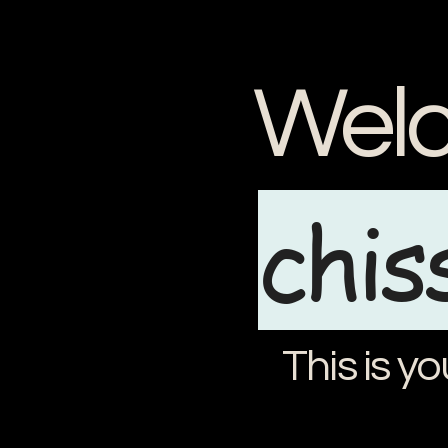
Welc
chis
This is yo